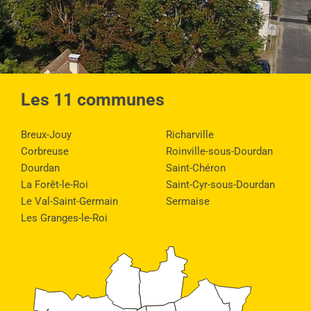
Les 11 communes
Breux-Jouy
Richarville
Corbreuse
Roinville-sous-Dourdan
Dourdan
Saint-Chéron
La Forêt-le-Roi
Saint-Cyr-sous-Dourdan
Le Val-Saint-Germain
Sermaise
Les Granges-le-Roi