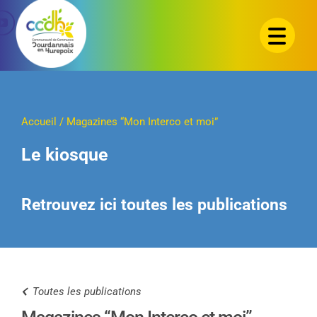
Passer
au
contenu
Accueil
/
Magazines “Mon Interco et moi”
Le kiosque
Retrouvez ici toutes les publications
Toutes les publications