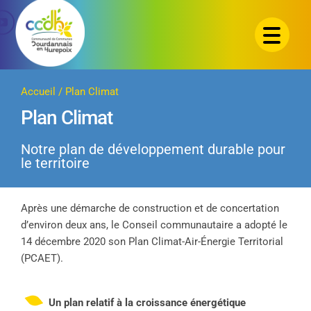
Passer
au
contenu
Accueil
/
Plan Climat
Plan Climat
Notre plan de développement durable pour
le territoire
Après une démarche de construction et de concertation
d’environ deux ans, le Conseil communautaire a adopté le
14 décembre 2020 son Plan Climat-Air-Énergie Territorial
(PCAET).
Un plan relatif à la croissance énergétique