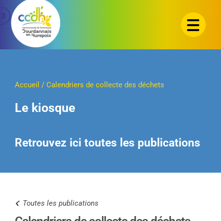
Passer
au
contenu
Accueil
/
Calendriers de collecte des déchets
Le kiosque
Retrouvez ici toutes les publications
Toutes les publications