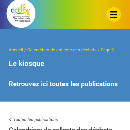
Passer
au
contenu
Accueil
/
Calendriers de collecte des déchets
/
Page 2
Le kiosque
Retrouvez ici toutes les publications
Toutes les publications