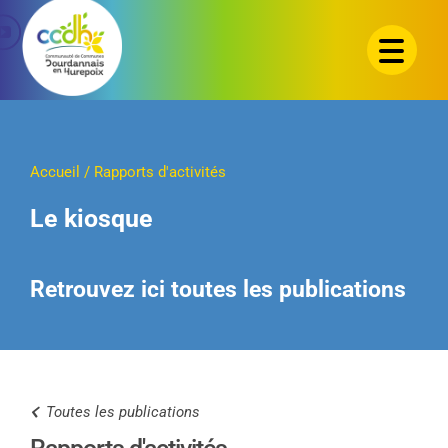
Passer
au
contenu
Accueil
/
Rapports d'activités
Le kiosque
Retrouvez ici toutes les publications
Toutes les publications