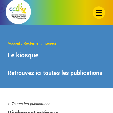
Passer
au
contenu
Accueil
/
Règlement intérieur
Le kiosque
Retrouvez ici toutes les publications
Toutes les publications