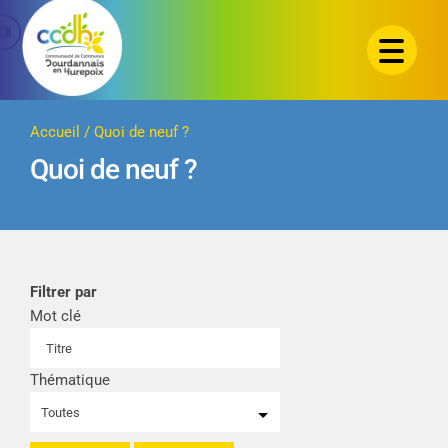
Passer
au
contenu
Accueil
/
Quoi de neuf ?
Quoi de neuf ?
Filtrer par
Mot clé
Thématique