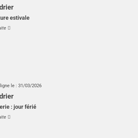
drier
ure estivale
uite
ligne le :
31/03/2026
drier
rie : jour férié
uite