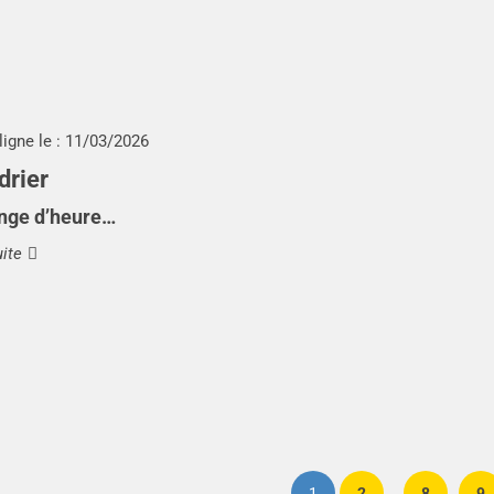
ligne le :
11/03/2026
drier
nge d’heure…
uite
1
2
8
9
…