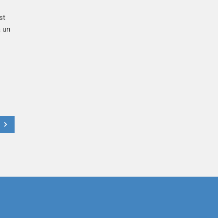
r…
t
à un
t