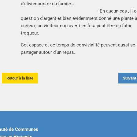
d’olivier contre du fumie
– En aucun cas , il es
question d’argent et bien évidemment donné une plante 
curieux, un visiteur non averti en fera peut être un futur
troqueur.
Cet espace et ce temps de convivialité peuvent aussi se
partager autour d’un repas.
Retour à la liste
Suivan
uté de Communes
ais en Hurepoix