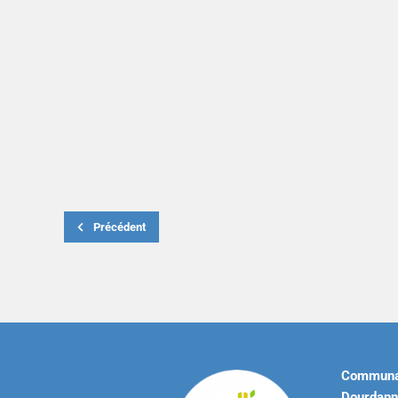
Précédent
Communa
Dourdann