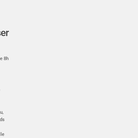
ser
de 8h
e
u,
nds
lle