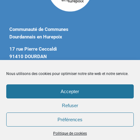
Communauté de Communes
Dourdannais en Hurepoix
17 rue Pierre Ceccaldi
91410 DOURDAN
Tél. 01 60 81 12 20
Nous utilisons des cookies pour optimiser notre site web et notre service.
contact@ccdourdannais.com
Accepter
Accueil
|
Plan du site
|
Mentions légales
|
Contactez-nous
Refuser
Préférences
Copyright © 2026 CCDH. Tous droits réservés.
Politique de cookies