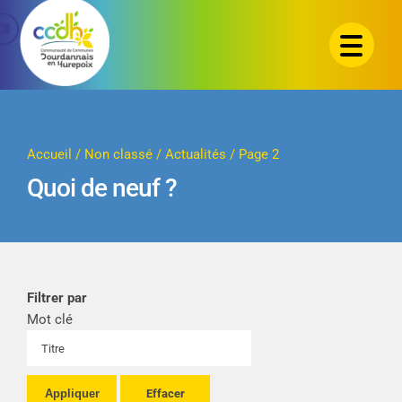
Passer
au
contenu
Accueil
/
Non classé
/
Actualités
/
Page 2
Quoi de neuf ?
Filtrer par
Mot clé
Appliquer