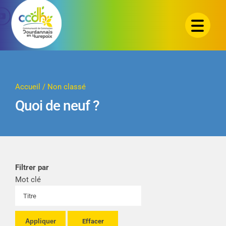
Passer
au
contenu
Accueil
/
Non classé
Quoi de neuf ?
Filtrer par
Mot clé
Appliquer