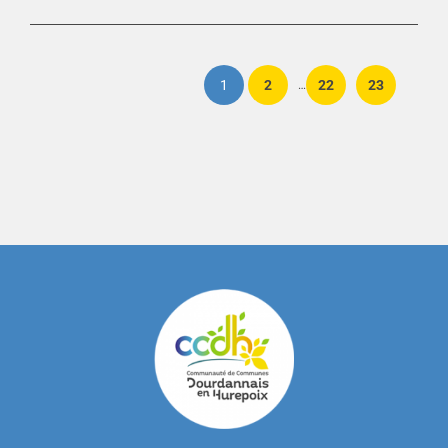
1
2
22
23
…