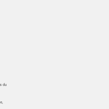
s du
e,