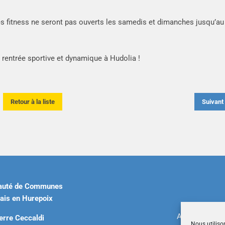
ces fitness ne seront pas ouverts les samedis et dimanches jusqu’au
 rentrée sportive et dynamique à Hudolia !
Retour à la liste
Suivan
uté de Communes
ais en Hurepoix
Accueil
|
Plan 
erre Ceccaldi
Nous utiliso