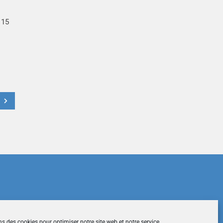
 15
t
du site
|
Mentions légales
|
Contactez-nous
ns des cookies pour optimiser notre site web et notre service.