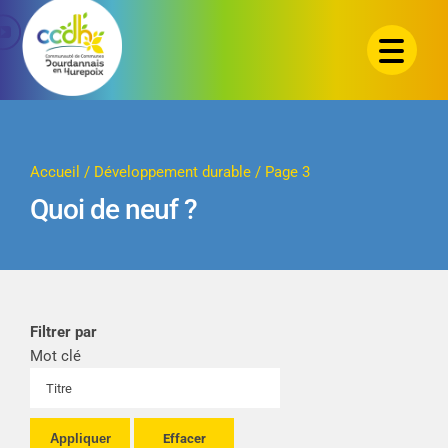
Passer
au
contenu
Accueil
/
Développement durable
/
Page 3
Quoi de neuf ?
Filtrer par
Mot clé
Appliquer