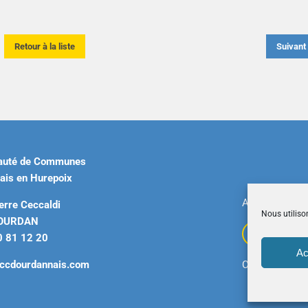
Retour à la liste
Suivan
uté de Communes
ais en Hurepoix
Accueil
|
Plan 
erre Ceccaldi
Nous utiliso
DOURDAN
0 81 12 20
Ac
ccdourdannais.com
Copyright © 2