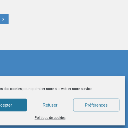
t
du site
|
Mentions légales
|
Contactez-nous
ns des cookies pour optimiser notre site web et notre service.
cepter
Refuser
Préférences
026 CCDH. Tous droits réservés.
Politique de cookies