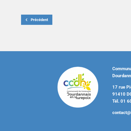
Précédent
Communa
Dourdann
17 rue Pi
91410 
Tél. 01 6
contact@