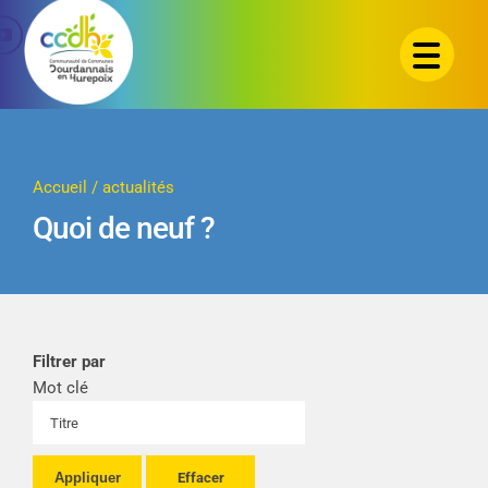
Passer
au
contenu
Accueil
/
actualités
Quoi de neuf ?
Filtrer par
Mot clé
Appliquer