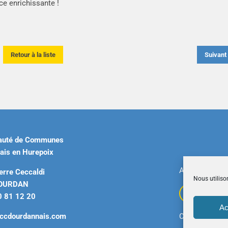
e enrichissante !
Retour à la liste
Suivan
uté de Communes
ais en Hurepoix
Accueil
|
Plan 
erre Ceccaldi
Nous utiliso
DOURDAN
0 81 12 20
Ac
ccdourdannais.com
Copyright © 2