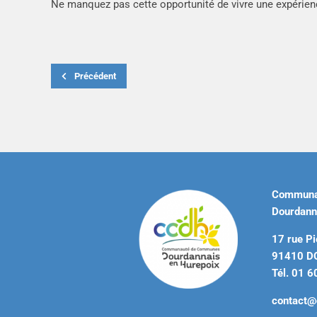
Ne manquez pas cette opportunité de vivre une expérienc
Précédent
Communa
Dourdann
17 rue Pi
91410 
Tél. 01 6
contact@