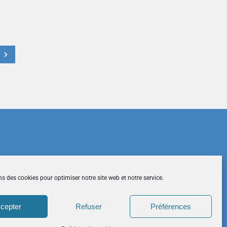
t
du site
|
Mentions légales
|
Contactez-nous
ns des cookies pour optimiser notre site web et notre service.
cepter
Refuser
Préférences
026 CCDH. Tous droits réservés.