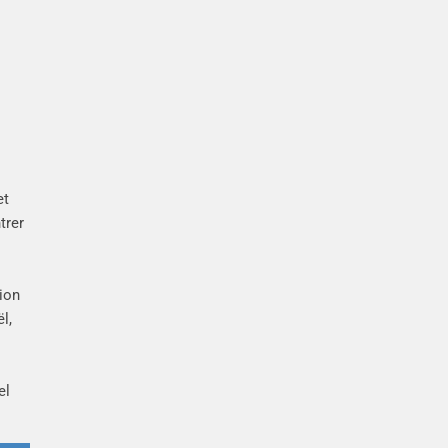
et
trer
ion
l,
el