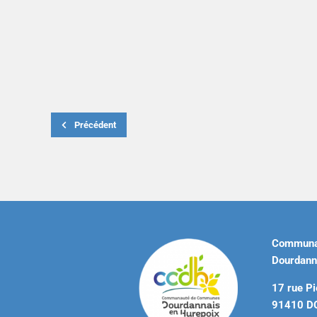
Précédent
Communa
Dourdann
17 rue Pi
91410 