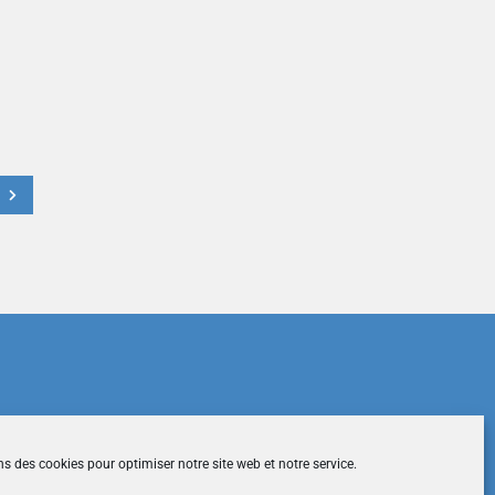
t
du site
|
Mentions légales
|
Contactez-nous
ns des cookies pour optimiser notre site web et notre service.