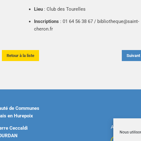
Lieu
: Club des Tourelles
Inscriptions
: 01 64 56 38 67 /
bibliotheque@saint-
cheron.fr
Retour à la liste
Suivan
uté de Communes
ais en Hurepoix
Accueil
|
Plan 
erre Ceccaldi
Nous utiliso
DOURDAN