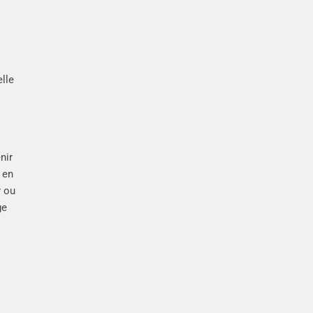
elle
nir
 en
r ou
ge