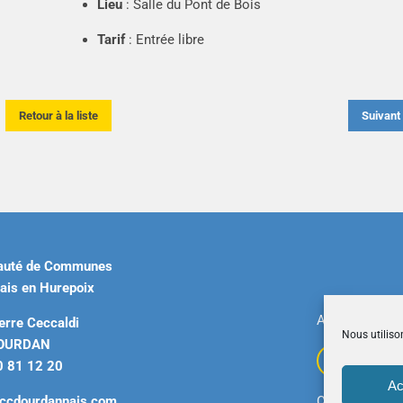
Lieu
: Salle du Pont de Bois
Tarif
: Entrée libre
Retour à la liste
Suivan
uté de Communes
ais en Hurepoix
Accueil
|
Plan 
erre Ceccaldi
Nous utiliso
DOURDAN
0 81 12 20
Ac
ccdourdannais.com
Copyright © 2