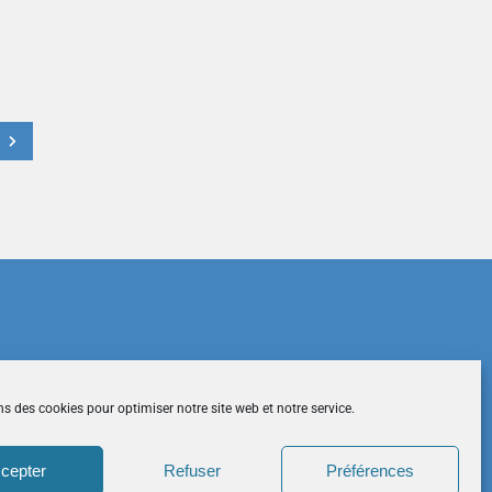
t
du site
|
Mentions légales
|
Contactez-nous
ns des cookies pour optimiser notre site web et notre service.
cepter
Refuser
Préférences
026 CCDH. Tous droits réservés.