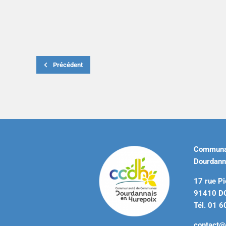
Précédent
Communa
Dourdann
17 rue Pi
91410 
Tél. 01 6
contact@