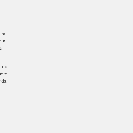
ira
our
a
r ou
hère
nds,