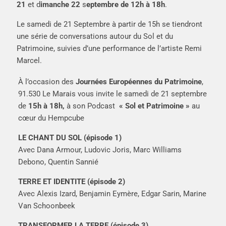
21
et d
imanche 22
s
eptembre de 12h à 18h
.
Le samedi de 21 Septembre à partir de 15h se tiendront
une série de conversations autour du Sol et du
Patrimoine, suivies d’une performance de l’artiste Remi
Marcel.
À l’occasion des
Journées Européennes du Patrimoine
,
91.530 Le Marais vous invite le samedi de 21 septembre
de
15h à 18h,
à son Podcast
« Sol et Patrimoine »
au
cœur du Hempcube
LE CHANT DU SOL (épisode 1)
Avec Dana Armour, Ludovic Joris, Marc Williams
Debono, Quentin Sannié
TERRE ET IDENTITE (épisode 2)
Avec Alexis Izard, Benjamin Eymère, Edgar Sarin, Marine
Van Schoonbeek
TRANSFORMER LA TERRE (épisode 3)