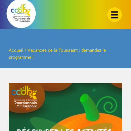
Passer
au
contenu
Accueil
/
Vacances de la Toussaint : demandez le
programme !