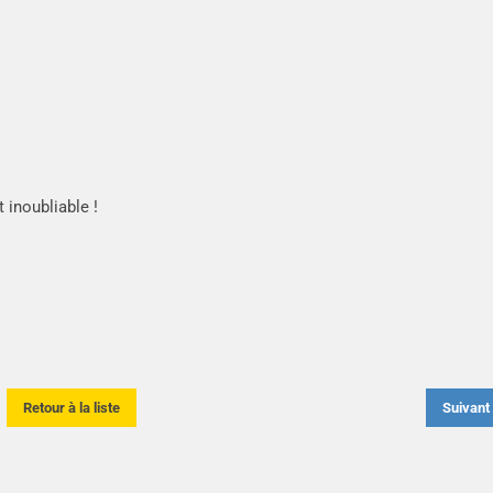
 inoubliable !
Retour à la liste
Suivan