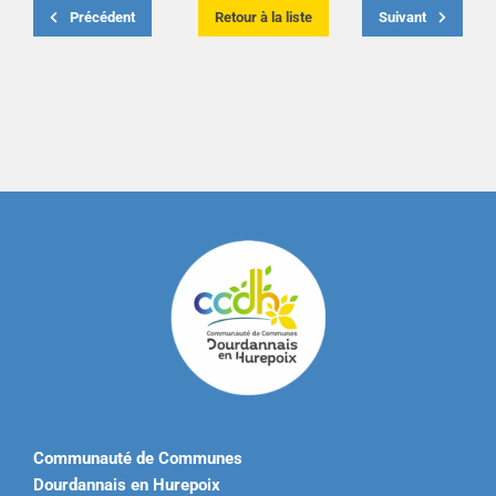
Précédent
Retour à la liste
Suivant
Communauté de Communes
Dourdannais en Hurepoix