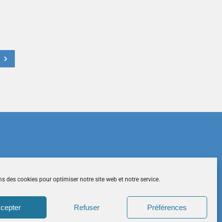
t
du site
|
Mentions légales
|
Contactez-nous
ns des cookies pour optimiser notre site web et notre service.
cepter
Refuser
Préférences
026 CCDH. Tous droits réservés.