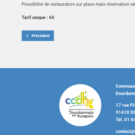
Possibilité de restauration sur place mais réservation n
Tarif unique : 6€
Précédent
Communa
Dourdann
17 rue Pi
91410 
Tél. 01 6
contact@