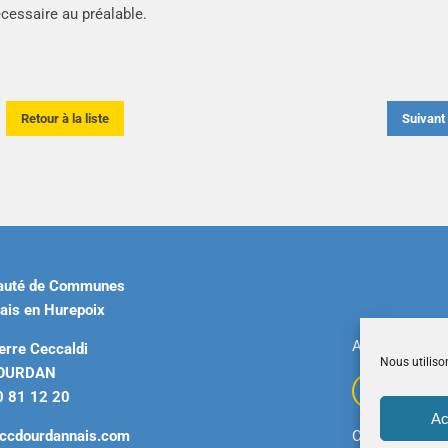
écessaire au préalable.
Retour à la liste
Suivan
uté de Communes
ais en Hurepoix
Accueil
|
Plan 
erre Ceccaldi
Nous utiliso
DOURDAN
0 81 12 20
Ac
ccdourdannais.com
Copyright © 2