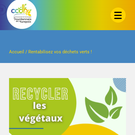
Passer
au
contenu
Accueil
/
Rentabilisez vos déchets verts !