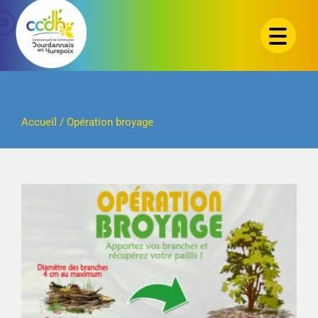
Passer
au
contenu
Accueil
/
Opération broyage