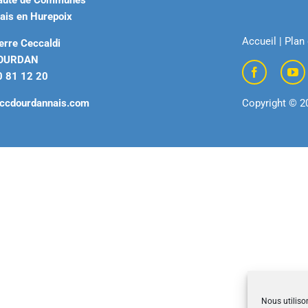
uté de Communes
ais en Hurepoix
Accueil
|
Plan 
erre Ceccaldi
DOURDAN
0 81 12 20
ccdourdannais.com
Copyright © 2
Nous utiliso