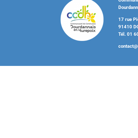
Communa
Dourdann
17 rue Pi
91410 
Tél. 01 6
contact@