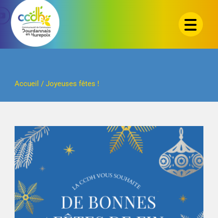
Passer
au
contenu
Accueil
/
Joyeuses fêtes !