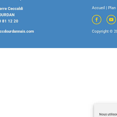
Accueil
|
Plan 
erre Ceccaldi
DOURDAN
0 81 12 20
ccdourdannais.com
Copyright © 2
Nous utiliso