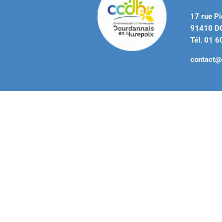
17 rue Pi
91410 
Tél. 01 6
contact@