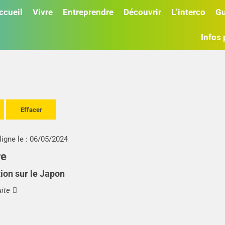
ccueil
Vivre
Entreprendre
Découvrir
L’interco
Gu
Infos 
Action sociale
Plan Climat
Projet de territoire
Équipements sportifs
micile
Hudolia
omicile
Stades
e repas
Gymnases
tance
nt social
ociale
ais Caf
ligne le :
06/05/2024
re
ion sur le Japon
uite