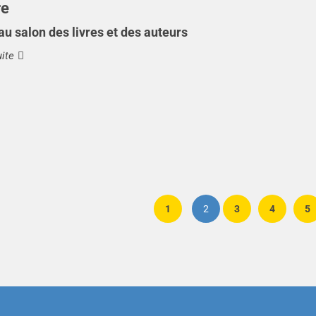
re
u salon des livres et des auteurs
uite
1
2
3
4
5