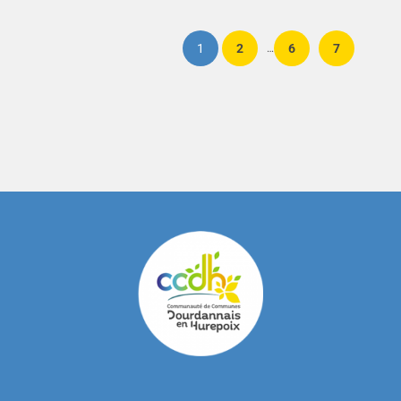
1
2
6
7
…