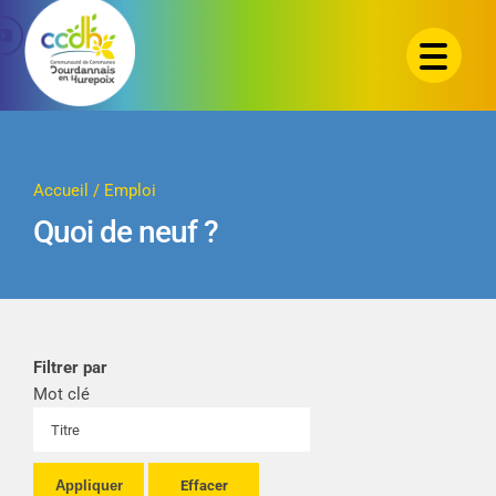
Passer
au
contenu
Accueil
/
Emploi
Quoi de neuf ?
Filtrer par
Mot clé
Appliquer