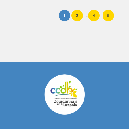
1
2
4
5
…