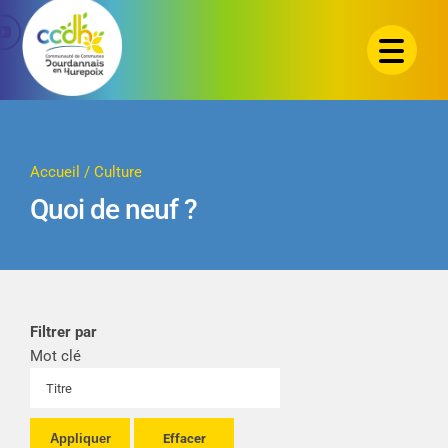
Passer
au
contenu
Accueil
/
Culture
Quoi de neuf ?
Filtrer par
Mot clé
Appliquer