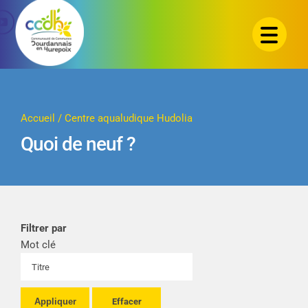
Passer
au
contenu
Accueil
/
Centre aqualudique Hudolia
Quoi de neuf ?
Filtrer par
Mot clé
Appliquer