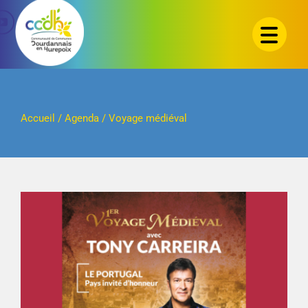
Passer
au
contenu
Accueil
/
Agenda
/
Voyage médiéval