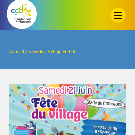
Passer
au
contenu
Accueil
/
Agenda
/
Village en fête