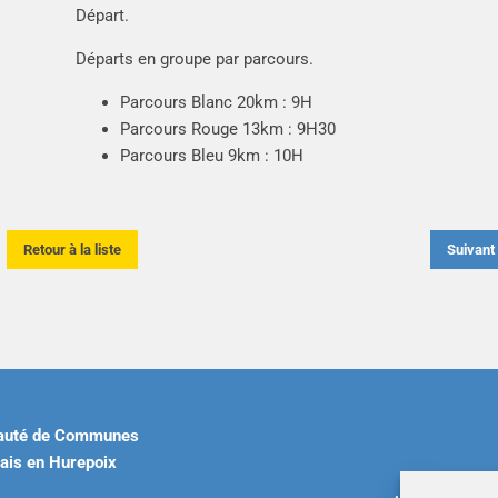
Départ.
Départs en groupe par parcours.
Parcours Blanc 20km : 9H
Parcours Rouge 13km : 9H30
Parcours Bleu 9km : 10H
Retour à la liste
Suivan
uté de Communes
ais en Hurepoix