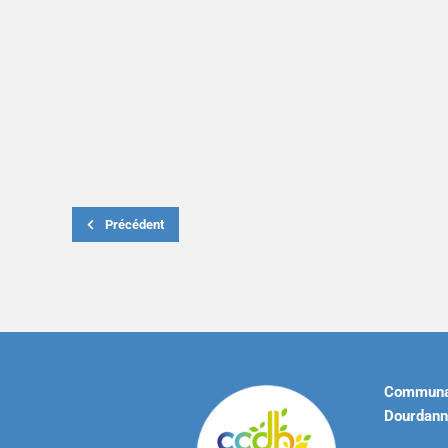
Précédent
Communa
Dourdann