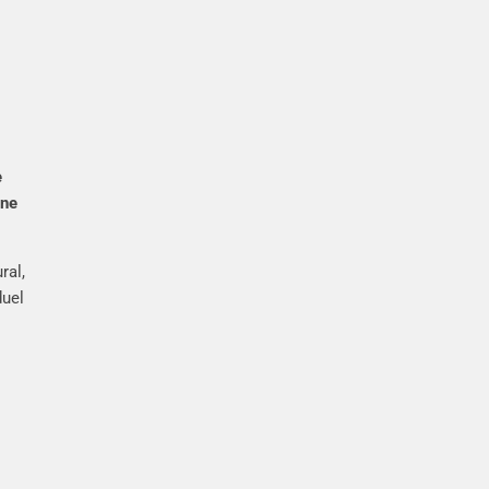
e
ne
ral,
duel