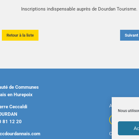
Inscriptions indispensable auprès de Dourdan Tourisme.
Retour à la liste
Suivan
uté de Communes
ais en Hurepoix
Accueil
|
Plan 
erre Ceccaldi
Nous utiliso
DOURDAN
0 81 12 20
Ac
ccdourdannais.com
Copyright © 2