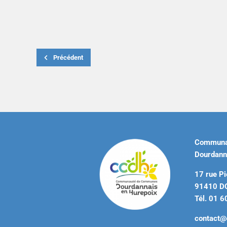
Précédent
Communa
Dourdann
17 rue Pi
91410 
Tél. 01 6
contact@