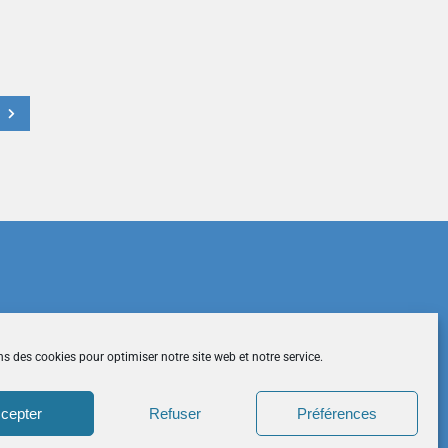
t
du site
|
Mentions légales
|
Contactez-nous
ns des cookies pour optimiser notre site web et notre service.
cepter
Refuser
Préférences
026 CCDH. Tous droits réservés.