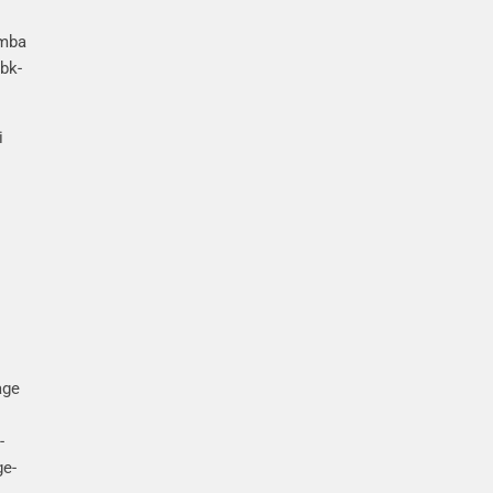
omba
bk-
i
age
-
ge-