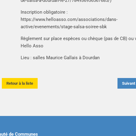
de-salsa-a-dourdan-le-27/784936936567685/)
Inscription obligatoire :
https://www.helloasso.com/associations/dans-
active/evenements/stage-salsa-soiree-sbk
Règlement sur place espèces ou chèque (pas de CB) ou 
Hello Asso
Lieu : salles Maurice Gallais à Dourdan
Retour à la liste
Suivan
uté de Communes