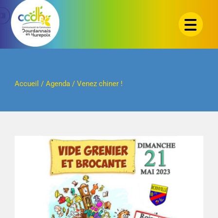
Passer
au
contenu
Accueil
/
Agenda
/
Venez chiner !