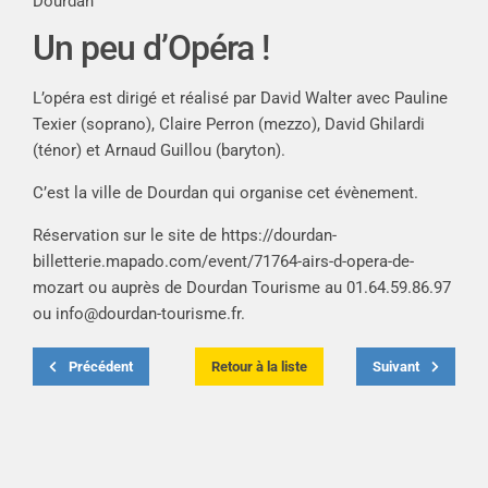
Dourdan
Un peu d’Opéra !
L’opéra est dirigé et réalisé par David Walter avec Pauline
Texier (soprano), Claire Perron (mezzo), David Ghilardi
(ténor) et Arnaud Guillou (baryton).
C’est la ville de Dourdan qui organise cet évènement.
Réservation sur le site de
https://dourdan-
billetterie.mapado.com/event/71764-airs-d-opera-de-
mozart
ou auprès de Dourdan Tourisme au 01.64.59.86.97
ou
info@dourdan-tourisme.fr
.
Précédent
Retour à la liste
Suivant