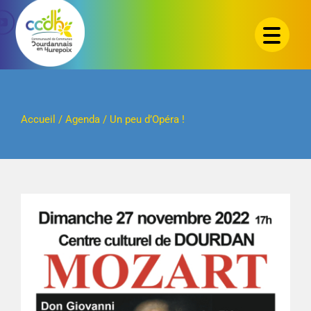
Passer
au
contenu
Accueil
/
Agenda
/
Un peu d’Opéra !