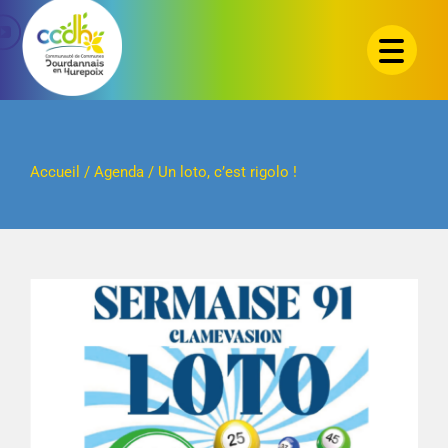
Passer
au
contenu
Accueil
/
Agenda
/
Un loto, c’est rigolo !