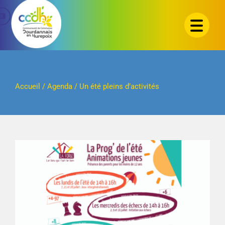
Passer
au
contenu
Accueil
/
Agenda
/
Un été pleins d’activités