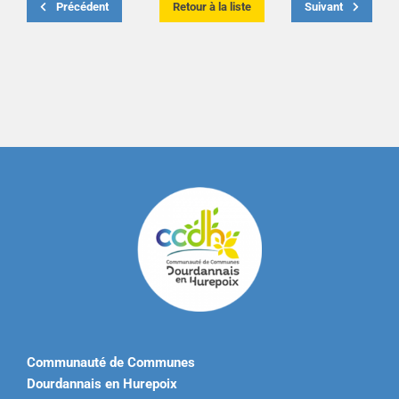
Précédent
Retour à la liste
Suivant
Communauté de Communes
Dourdannais en Hurepoix