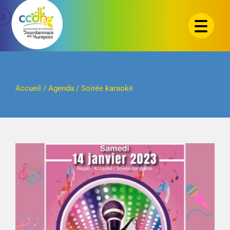
Passer
au
contenu
Accueil
/
Agenda
/
Soirée karaoké