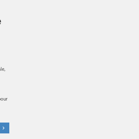
e
le,
pour
t