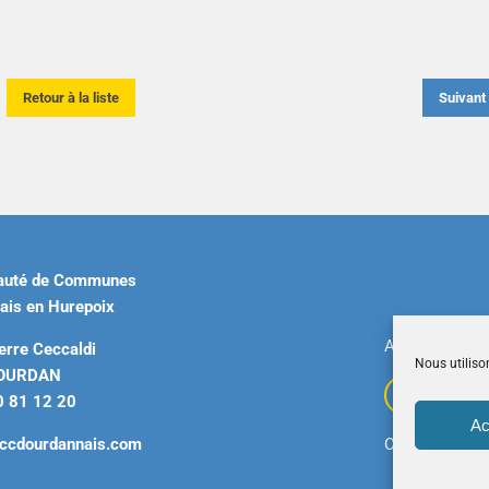
Retour à la liste
Suivan
uté de Communes
ais en Hurepoix
Accueil
|
Plan 
erre Ceccaldi
Nous utiliso
DOURDAN
0 81 12 20
Ac
ccdourdannais.com
Copyright © 2