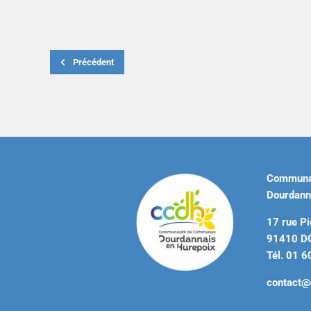
Précédent
Communa
Dourdann
17 rue Pi
91410 
Tél. 01 6
contact@