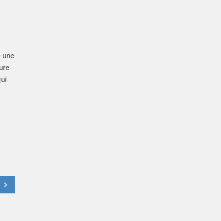
e une
ure
ui
t