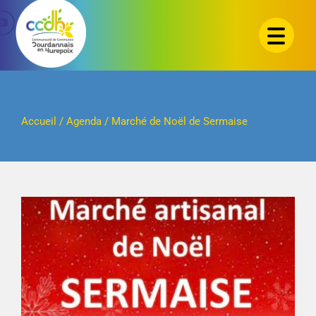
Passer
au
contenu
Accueil
/
Agenda
/
Marché de Noël de Sermaise