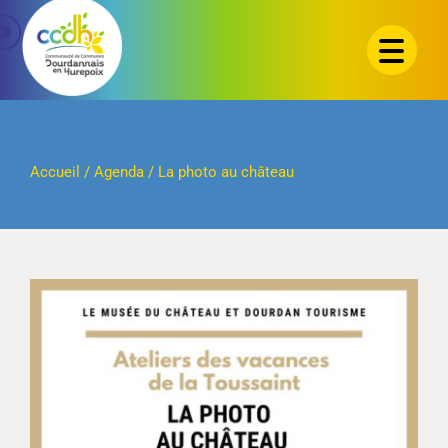
Passer
au
contenu
Accueil
/
Agenda
/
La photo au château